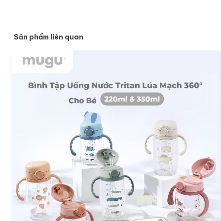
* Thiết kế đế hút giữ cho bát ở đúng vị trí.
Sản phẩm liên quan
* Các mặt bên trong được làm tròn giúp múc dễ dàng hơn.
* Hoàn hảo để dạy con bạn cách tự ăn.
* Dùng được cho lò vi sóng và máy rửa chén
* 100% cấp thực phẩm & không chứa BPA.
* Chất liệu : PP + sợi lúa mạch nguyên chất
* Khả năng chịu nhiệt : 0°C - 100°C