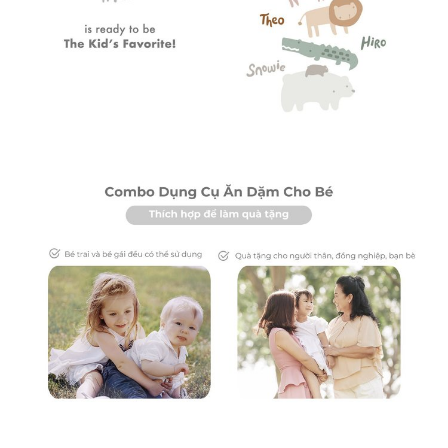
* Được thiết kế tại Úc, bát ăn dặm đế hút chân không
mugu được làm từ chất liệu sợi lúa mì và có đế hút chắc
chắn giúp bát hút dính vào bất kỳ bề mặt nào và hạn chế
tối đa tình trạng đổ tràn khi con bạn tập ăn.
* Bữa ăn trở nên thú vị và không có kịch tính với bát hút
chống tràn bằng sợi lúa mì mugu. Các mặt nông và sâu
bên trong giúp con bạn dễ dàng ăn một cách độc lập,
quan sát thấy những gì bên trong và xúc thức ăn một cách
hiệu quả.
* Tập cho bé ăn một cách độc lập mà không lo bị đổ.