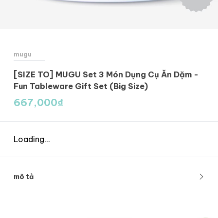
mugu
[SIZE TO] MUGU Set 3 Món Dụng Cụ Ăn Dặm -
Fun Tableware Gift Set (Big Size)
667,000
₫
Loading...
mô tả
Bộ dụng cụ ăn dặm cho bé gồm: