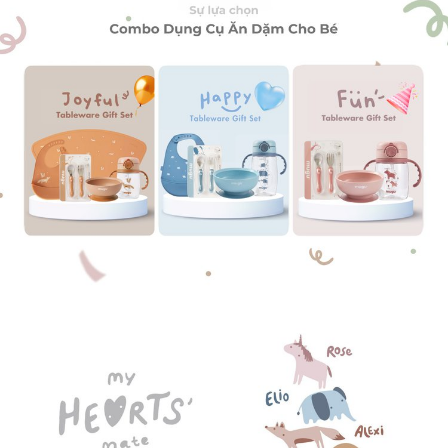
*1 bát ăn dặm có đế hít chống đổ cao cấp 450ml
*1 bình tập uống nước làm từ tritan và sợi lúa mì cao cấp
350ml
*1 set thìa dĩa (có hộp đựng ngoài đi kèm)
Thông tin chi tiết từng sản phẩm:
1. Bát ăn dặm có đế hít chống đổ cao cấp