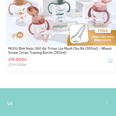
MUGU Bình Nước 360 Độ Tritan Lúa Mạch Cho Bé (350ml) - Wheat
Straw Tritan Training Bottle (350ml)
219,000
₫
279,000
₫
Về
Về Mooimom