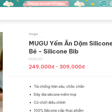
mugu
MUGU Yếm Ăn Dặm Silicon
Bé - Silicone Bib
MGBI2101
249,000
₫
~
309,000
₫
Túi chống tràn sâu, chắc chắn
Dây đai silicone mềm mại
Có chốt điều chỉnh
100% Silicone cấp thực phẩm