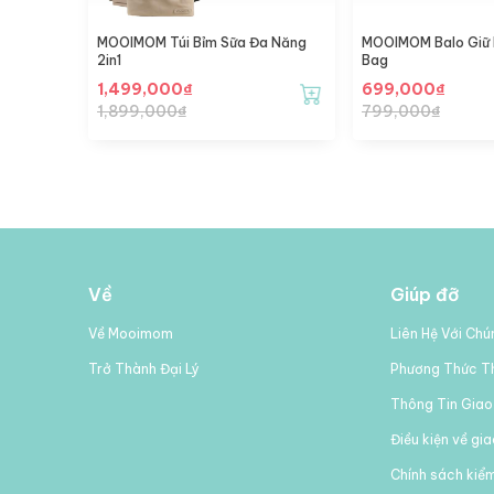
MOOIMOM Túi Bỉm Sữa Đa Năng
MOOIMOM Balo Giữ N
2in1
Bag
1,499,000
₫
699,000
₫
1,899,000
₫
799,000
₫
Về
Giúp đỡ
Về Mooimom
Liên Hệ Với Chú
Trở Thành Đại Lý
Phương Thức T
Thông Tin Giao
Điều kiện về gi
Chính sách kiể