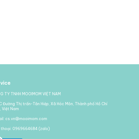
vice
G TY TNHH MOOIMOM VIỆT NAM
 Đường Thị trấn-Tân Hiệp, Xã Hóc Môn, Thành phố Hồ Chí
, Việt Nam
ail: cs.vn@mooimom.com
 thoại: 0969664684 (zalo)