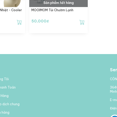
Sản phẩm hết hàng
hiệt - Cooler
MOOIMOM Túi Chườm Lạnh
50,000
₫
Ser
ng Tôi
CÔN
hanh Toán
364C
Minh
 Hàng
E-m
ao dịch chung
Điện
m hàng