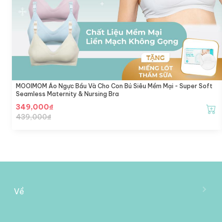
MOOIMOM Áo Ngực Bầu Và Cho Con Bú Siêu Mềm Mại - Super Soft
Seamless Maternity & Nursing Bra
349,000
₫
439,000
₫
Về
Về Mooimom