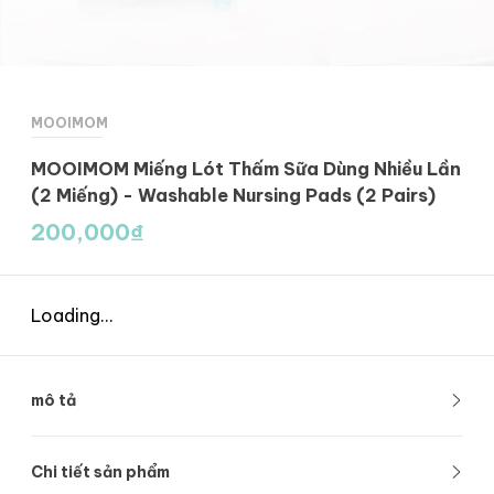
MOOIMOM
MOOIMOM Miếng Lót Thấm Sữa Dùng Nhiều Lần
(2 Miếng) - Washable Nursing Pads (2 Pairs)
200,000
₫
Loading...
mô tả
Trong thời gian cho con bú, các mẹ thường gặp phải vấn
Chi tiết sản phẩm
đề chảy, rỉ sữa làm ẩm ướt quần áo và gây mùi. Miếng lót