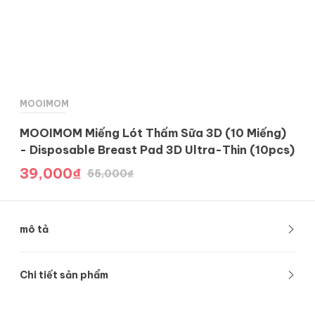
MOOIMOM
MOOIMOM Miếng Lót Thấm Sữa 3D (10 Miếng)
- Disposable Breast Pad 3D Ultra-Thin (10pcs)
39,000
₫
55,000
₫
mô tả
Khi cho bé bú, đặc biệt là những tháng đầu, mẹ bỉm
Chi tiết sản phẩm
thường chảy rỉ sữa. Việc rỉ sữa khiến quần áo của mẹ trở
nên ẩm ướt, có mùi, và gây khó chịu. Đừng lo, vì mẹ chỉ
* 30 miếng/ hộp