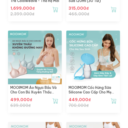
Tre Coolweave - Thế Hệ Mới
Sữa 120ml (30 Túi)
1,699,000
₫
315,000
₫
2,399,000
₫
465,000
₫
MOOIMOM Áo Ngực Bầu Và
MOOIMOM Cốc Hứng Sữa
Cho Con Bú Xuyên Thấu
Silicone Cao Cấp Cho Mẹ
Không Đường May
Sau Sinh Chống Tràn, Kèm
499,000
₫
449,000
₫
Nắp Đậy & Dây Đeo Tiện Lợi
639,000
₫
700,000
₫