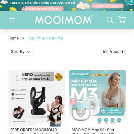
Home
>
San Pham Cho Me
san pham cho me
Sort By
63 Products
[PRE ORDER] MOOIMOM X
MOOIMOM Máy Hút Sữa