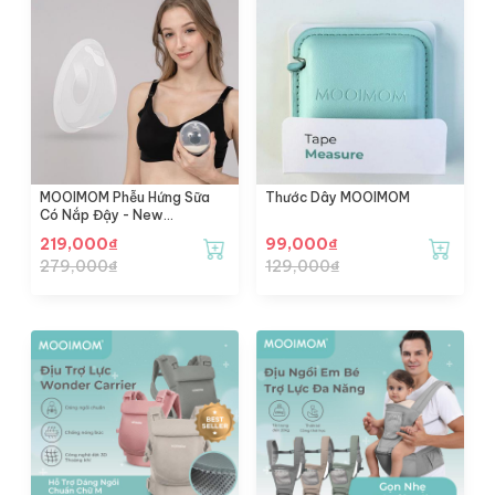
MOOIMOM Phễu Hứng Sữa
Thước Dây MOOIMOM
Có Nắp Đậy - New
Breastmilk Collection Shell
219,000
₫
99,000
₫
279,000
₫
129,000
₫