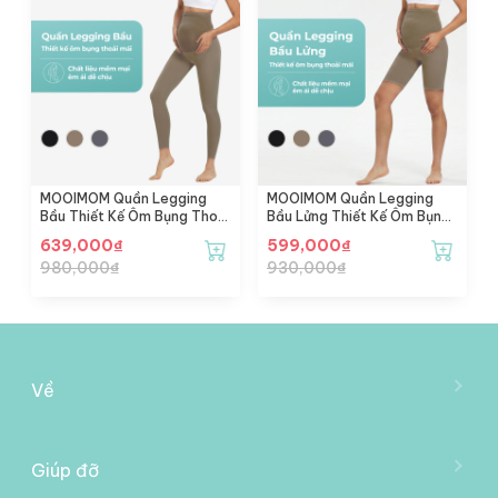
MOOIMOM Quần Legging
MOOIMOM Quần Legging
Bầu Thiết Kế Ôm Bụng Thoải
Bầu Lửng Thiết Kế Ôm Bụng
Mái
Thoải Mái
639,000
₫
599,000
₫
980,000
₫
930,000
₫
Về
Về Mooimom
Trở Thành Đại Lý
Giúp đỡ