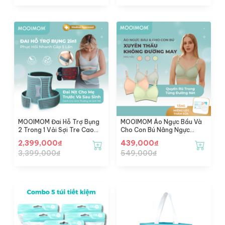
MOOIMOM Đai Hỗ Trợ Bụng
MOOIMOM Áo Ngực Bầu Và
2 Trong 1 Vải Sợi Tre Cao
Cho Con Bú Nâng Ngực
Cấp
Không Đường May
2,399,000
₫
439,000
₫
3,399,000
₫
549,000
₫