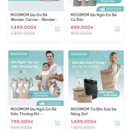
MOOIMOM Địu Em Bé
MOOIMOM Địu Ngồi Em Bé
Wonder Carrier - Wonder
Cơ Bản
Carrier
1,499,000
₫
699,000
₫
1,899,000
₫
899,000
₫
MOOIMOM Địu Ngồi Em Bé
MOOIMOM Túi Bỉm Sữa Đa
Siêu Thoáng Khí -
Năng 2in1
Breathable Hipseat Carrier
799,000
₫
1,499,000
₫
999,000
₫
1,899,000
₫