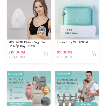
MOOIMOM Phễu Hứng Sữa
Thước Dây MOOIMOM
Có Nắp Đậy - New
Breastmilk Collection Shell
219,000
₫
99,000
₫
279,000
₫
129,000
₫