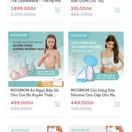
Tre Coolweave - Thế Hệ Mới
Sữa 120ml (30 Túi)
1,699,000
₫
315,000
₫
2,399,000
₫
465,000
₫
MOOIMOM Áo Ngực Bầu Và
MOOIMOM Cốc Hứng Sữa
Cho Con Bú Xuyên Thấu
Silicone Cao Cấp Cho Mẹ
Không Đường May
Sau Sinh Chống Tràn, Kèm
499,000
₫
449,000
₫
Nắp Đậy & Dây Đeo Tiện Lợi
639,000
₫
700,000
₫