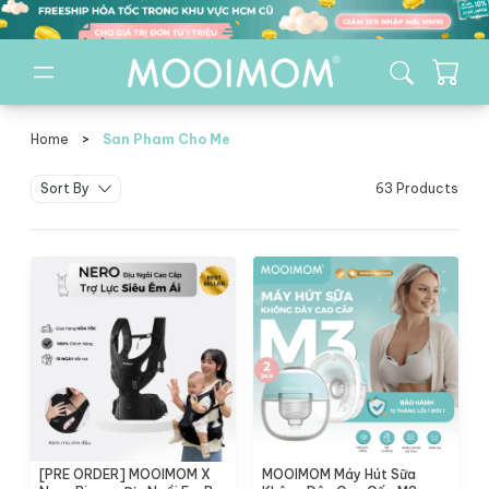
Home
>
San Pham Cho Me
san pham cho me
Sort By
63 Products
[PRE ORDER] MOOIMOM X
MOOIMOM Máy Hút Sữa