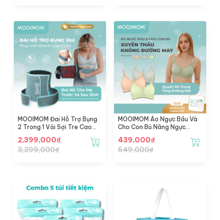
MOOIMOM Đai Hỗ Trợ Bụng
MOOIMOM Áo Ngực Bầu Và
2 Trong 1 Vải Sợi Tre Cao
Cho Con Bú Nâng Ngực
Cấp
Không Đường May
2,399,000
₫
439,000
₫
3,399,000
₫
549,000
₫