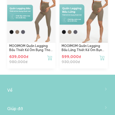
MOOIMOM Quần Legging
MOOIMOM Quần Legging
Bầu Thiết Kế Ôm Bụng Thoải
Bầu Lửng Thiết Kế Ôm Bụng
Mái
Thoải Mái
639,000
₫
599,000
₫
980,000
₫
930,000
₫
Về
Về Mooimom
Trở Thành Đại Lý
Giúp đỡ