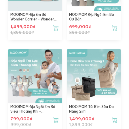
MOOIMOM Địu Em Bé
MOOIMOM Địu Ngồi Em Bé
Wonder Carrier - Wonder
Cơ Bản
Carrier
1,499,000
₫
699,000
₫
1,899,000
₫
899,000
₫
MOOIMOM Địu Ngồi Em Bé
MOOIMOM Túi Bỉm Sữa Đa
Siêu Thoáng Khí -
Năng 2in1
Breathable Hipseat Carrier
799,000
₫
1,499,000
₫
999,000
₫
1,899,000
₫