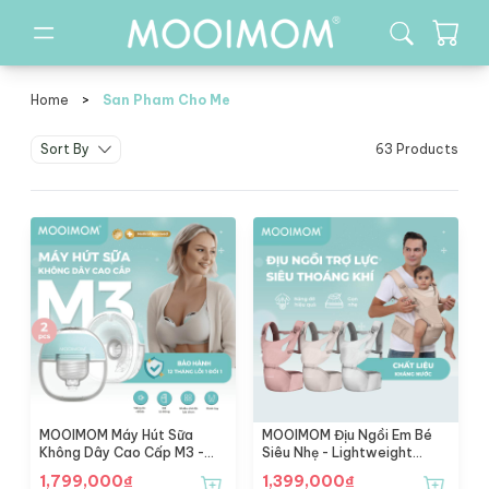
Home
>
San Pham Cho Me
san pham cho me
Sort By
63 Products
MOOIMOM Máy Hút Sữa
MOOIMOM Địu Ngồi Em Bé
Không Dây Cao Cấp M3 -
Siêu Nhẹ - Lightweight
Wireless Electric Breast
Hipseat Carrier
1,799,000
₫
1,399,000
₫
Pump M3 - [Freeship Hỏa