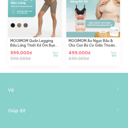
MOOIMOM Quần Legging
MOOIMOM Áo Ngực Bầu &
Bầu Lửng Thiết Kế Ôm Bụng
Cho Con Bú Co Giãn Thoáng
Thoải Mái
Khí Nâng Đỡ Tốt
599,000
₫
499,000
₫
930,000
₫
639,000
₫
Về
Về Mooimom
Trở Thành Đại Lý
Giúp đỡ
Liên Hệ Với Chúng Tôi