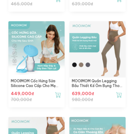
465,000
₫
639,000
₫
MOOIMOM Cốc Hứng Sữa
MOOIMOM Quần Legging
Silicone Cao Cấp Cho Mẹ
Bầu Thiết Kế Ôm Bụng Thoải
Sau Sinh Chống Tràn, Kèm
Mái
449,000
₫
639,000
₫
Nắp Đậy & Dây Đeo Tiện Lợi
700,000
₫
980,000
₫