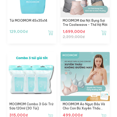
Túi MOOIMOM 45x35x14
MOOIMOM Đai Nịt Bụng Sợi
Tre Coolweave - Thế Hệ Mới
129,000
₫
1,699,000
₫
2,399,000
₫
MOOIMOM Combo 3 Gói Trữ
MOOIMOM Áo Ngực Bầu Và
Sữa 120ml (30 Túi)
Cho Con Bú Xuyên Thấu
Không Đường May
315,000
₫
499,000
₫