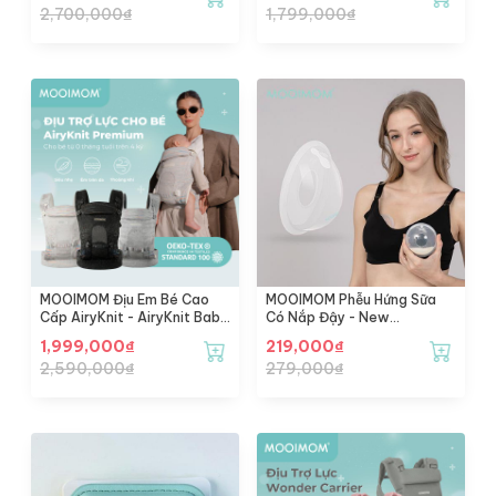
2,700,000
₫
1,799,000
₫
Tốc Khu Vực HCM Cũ]
MOOIMOM Địu Em Bé Cao
MOOIMOM Phễu Hứng Sữa
Cấp AiryKnit - AiryKnit Baby
Có Nắp Đậy - New
Carrier
Breastmilk Collection Shell
1,999,000
₫
219,000
₫
2,590,000
₫
279,000
₫