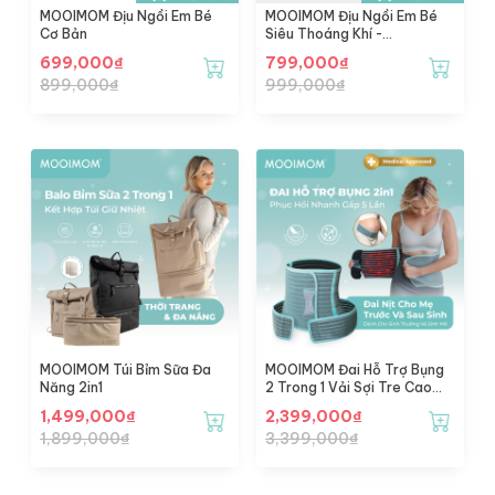
MOOIMOM Địu Ngồi Em Bé
MOOIMOM Địu Ngồi Em Bé
Cơ Bản
Siêu Thoáng Khí -
Breathable Hipseat Carrier
699,000
₫
799,000
₫
899,000
₫
999,000
₫
MOOIMOM Túi Bỉm Sữa Đa
MOOIMOM Đai Hỗ Trợ Bụng
Năng 2in1
2 Trong 1 Vải Sợi Tre Cao
Cấp
1,499,000
₫
2,399,000
₫
1,899,000
₫
3,399,000
₫