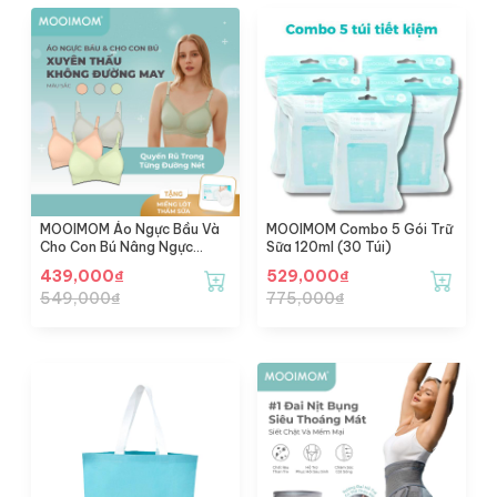
MOOIMOM Áo Ngực Bầu Và
MOOIMOM Combo 5 Gói Trữ
Cho Con Bú Nâng Ngực
Sữa 120ml (30 Túi)
Không Đường May
439,000
₫
529,000
₫
549,000
₫
775,000
₫