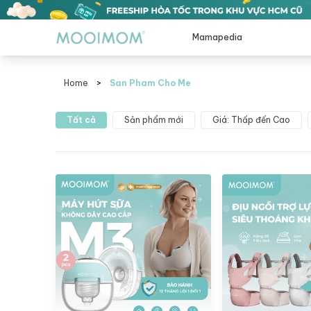
Mamapedia
Home
>
San Pham Cho Me
san pham cho me
Tất cả
Sản phẩm mới
Giá: Thấp đến Cao