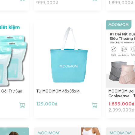
999,000
₫
1,899,000
₫
Gói Trữ Sữa
Túi MOOIMOM 45x35x14
MOOIMOM Đai N
Coolweave - T
129,000
₫
1,699,000
₫
2,399,000
₫