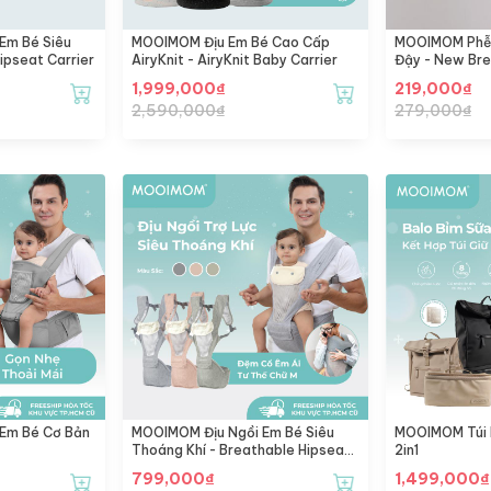
Em Bé Siêu
MOOIMOM Địu Em Bé Cao Cấp
MOOIMOM Phễu
ipseat Carrier
AiryKnit - AiryKnit Baby Carrier
Đậy - New Bre
Shell
1,999,000
₫
219,000
₫
2,590,000
₫
279,000
₫
Em Bé Cơ Bản
MOOIMOM Địu Ngồi Em Bé Siêu
MOOIMOM Túi 
Thoáng Khí - Breathable Hipseat
2in1
Carrier
799,000
₫
1,499,000
₫