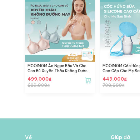
MOOIMOM Áo Ngực Bầu Và Cho
MOOIMOM Cốc Hứng 
Con Bú Xuyên Thấu Không Đường
Cao Cấp Cho Mẹ Sa
May
Tràn, Kèm Nắp Đậy
499,000
₫
449,000
₫
Tiện Lợi
639,000
₫
700,000
₫
Về
Giúp đỡ