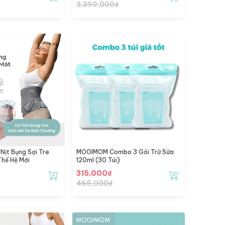
3,399,000
₫
ịt Bụng Sợi Tre
MOOIMOM Combo 3 Gói Trữ Sữa
hế Hệ Mới
120ml (30 Túi)
315,000
₫
465,000
₫