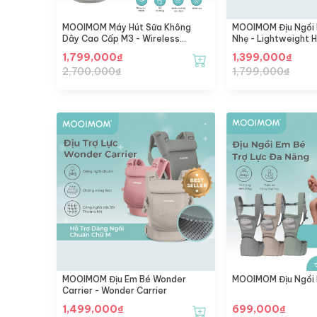
MOOIMOM Máy Hút Sữa Không
MOOIMOM Địu Ngồi 
Dây Cao Cấp M3 - Wireless
Nhẹ - Lightweight H
Electric Breast Pump M3 -
1,799,000
₫
1,399,000
₫
[Freeship Hỏa Tốc Khu Vực HCM
2,700,000
₫
1,799,000
₫
Cũ]
MOOIMOM Địu Em Bé Wonder
MOOIMOM Địu Ngồi 
Carrier - Wonder Carrier
1,499,000
₫
699,000
₫