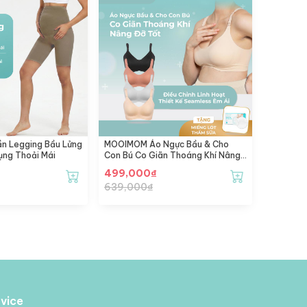
 Legging Bầu Lửng
MOOIMOM Áo Ngực Bầu & Cho
ụng Thoải Mái
Con Bú Co Giãn Thoáng Khí Nâng
Đỡ Tốt
499,000
₫
639,000
₫
vice