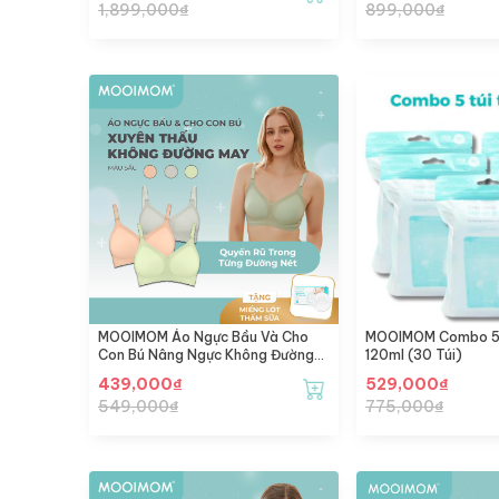
1,899,000
₫
899,000
₫
MOOIMOM Áo Ngực Bầu Và Cho
MOOIMOM Combo 5 
Con Bú Nâng Ngực Không Đường
120ml (30 Túi)
May
439,000
₫
529,000
₫
549,000
₫
775,000
₫