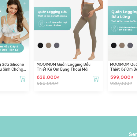
Sữa Silicone
MOOIMOM Quần Legging Bầu
MOOIMOM Quần
u Sinh Chống
Thiết Kế Ôm Bụng Thoải Mái
Thiết Kế Ôm B
 & Dây Đeo
639,000
₫
599,000
₫
980,000
₫
930,000
₫
Ser