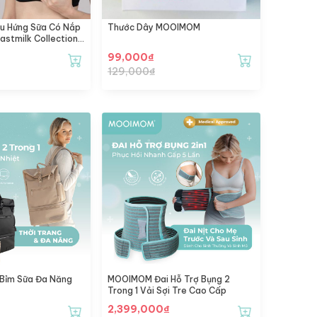
 Hứng Sữa Có Nắp
Thước Dây MOOIMOM
astmilk Collection
99,000
₫
129,000
₫
Bỉm Sữa Đa Năng
MOOIMOM Đai Hỗ Trợ Bụng 2
Trong 1 Vải Sợi Tre Cao Cấp
2,399,000
₫