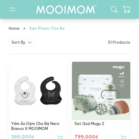
Home
>
San Pham Cho Be
san pham cho be
Sort By
51 Products
Yếm Ăn Dặm Cho Bé Nero
Set Quà Mugu 2
Bianco X MOOIMOM
369,000
₫
799,000
₫