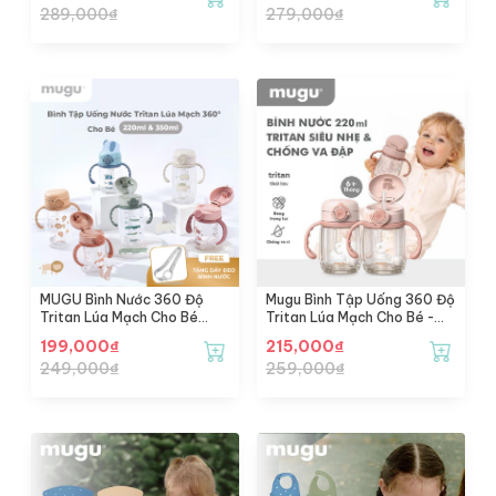
289,000
₫
279,000
₫
(350ml)
MUGU Bình Nước 360 Độ
Mugu Bình Tập Uống 360 Độ
Tritan Lúa Mạch Cho Bé
Tritan Lúa Mạch Cho Bé -
(220ml) - Wheat Straw
Thiết Kế Mới
199,000
₫
215,000
₫
Tritan Training Bottle
249,000
₫
259,000
₫
(220ml)