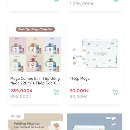
1,085,000
₫
Mugu Combo Bình Tập Uống
Thiệp Mugu
Nước 220ml + Tháp Cốc Xếp
Chồng
289,000
₫
20,000
₫
398,000
₫
30,000
₫