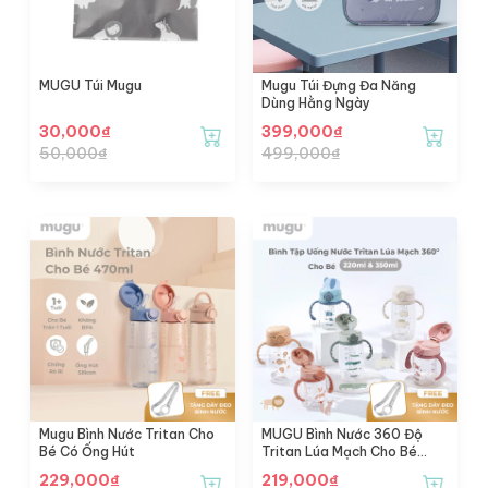
MUGU Túi Mugu
Mugu Túi Đựng Đa Năng
Dùng Hằng Ngày
30,000
₫
399,000
₫
50,000
₫
499,000
₫
Mugu Bình Nước Tritan Cho
MUGU Bình Nước 360 Độ
Bé Có Ống Hút
Tritan Lúa Mạch Cho Bé
(350ml) - Wheat Straw
229,000
₫
219,000
₫
Tritan Training Bottle