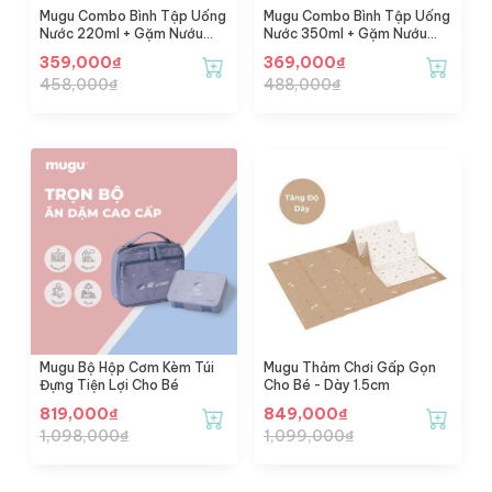
Mugu Combo Bình Tập Uống
Mugu Combo Bình Tập Uống
Nước 220ml + Gặm Nướu
Nước 350ml + Gặm Nướu
Silicone
Silicone
359,000
₫
369,000
₫
458,000
₫
488,000
₫
Mugu Bộ Hộp Cơm Kèm Túi
Mugu Thảm Chơi Gấp Gọn
Đựng Tiện Lợi Cho Bé
Cho Bé - Dày 1.5cm
819,000
₫
849,000
₫
1,098,000
₫
1,099,000
₫