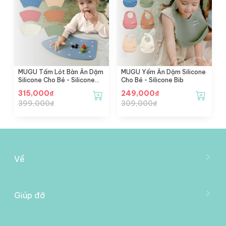
MUGU Tấm Lót Bàn Ăn Dặm
MUGU Yếm Ăn Dặm Silicone
Silicone Cho Bé - Silicone
Cho Bé - Silicone Bib
Placemat
315,000
₫
249,000
₫
399,000
₫
309,000
₫
Về
Về Mooimom
Trở Thành Đại Lý
Giúp đỡ
Liên Hệ Với Chúng Tôi