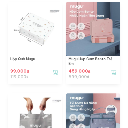
Hộp Quà Mugu
Mugu Hộp Cơm Bento Trẻ
Em
99,000
₫
459,000
₫
119,000
₫
599,000
₫