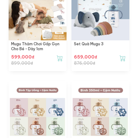
Mugu Thảm Chơi Gấp Gọn
Set Quà Mugu 3
Cho Bé - Dày 1cm
599,000
₫
659,000
₫
899,000
₫
876,000
₫