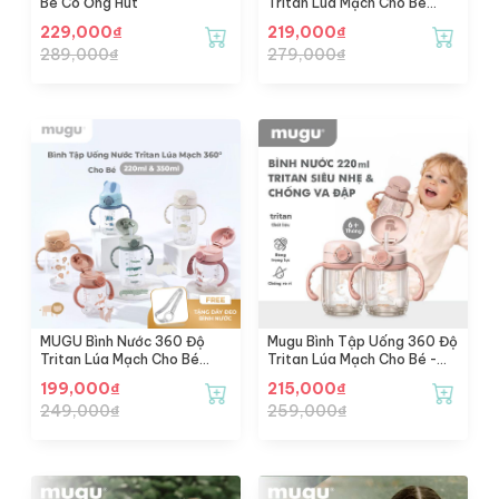
Bé Có Ống Hút
Tritan Lúa Mạch Cho Bé
(350ml) - Wheat Straw
229,000
₫
219,000
₫
Tritan Training Bottle
289,000
₫
279,000
₫
(350ml)
MUGU Bình Nước 360 Độ
Mugu Bình Tập Uống 360 Độ
Tritan Lúa Mạch Cho Bé
Tritan Lúa Mạch Cho Bé -
(220ml) - Wheat Straw
Thiết Kế Mới
199,000
₫
215,000
₫
Tritan Training Bottle
249,000
₫
259,000
₫
(220ml)