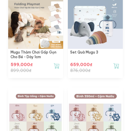
Mugu Thảm Chơi Gấp Gọn
Set Quà Mugu 3
Cho Bé - Dày 1cm
599,000
₫
659,000
₫
899,000
₫
876,000
₫