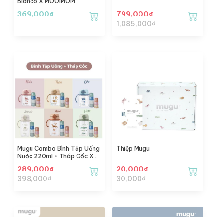
Bianco X MOOIMOM
369,000
₫
799,000
₫
1,085,000
₫
Mugu Combo Bình Tập Uống
Thiệp Mugu
Nước 220ml + Tháp Cốc Xếp
Chồng
289,000
₫
20,000
₫
398,000
₫
30,000
₫