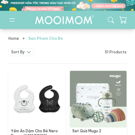
Home
>
San Pham Cho Be
san pham cho be
Sort By
51 Products
Yếm Ăn Dặm Cho Bé Nero
Set Quà Mugu 2