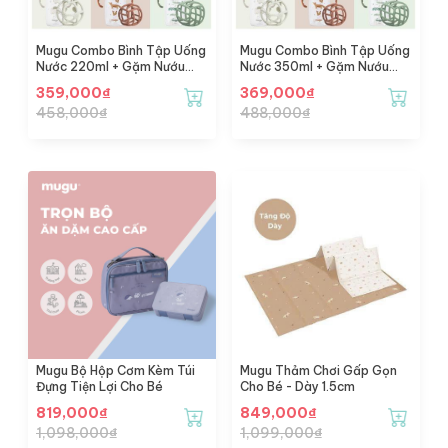
Mugu Combo Bình Tập Uống
Mugu Combo Bình Tập Uống
Nước 220ml + Gặm Nướu
Nước 350ml + Gặm Nướu
Silicone
Silicone
359,000
₫
369,000
₫
458,000
₫
488,000
₫
Mugu Bộ Hộp Cơm Kèm Túi
Mugu Thảm Chơi Gấp Gọn
Đựng Tiện Lợi Cho Bé
Cho Bé - Dày 1.5cm
819,000
₫
849,000
₫
1,098,000
₫
1,099,000
₫