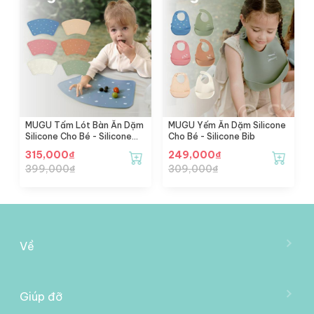
MUGU Tấm Lót Bàn Ăn Dặm
MUGU Yếm Ăn Dặm Silicone
Silicone Cho Bé - Silicone
Cho Bé - Silicone Bib
Placemat
315,000
₫
249,000
₫
399,000
₫
309,000
₫
Về
Về Mooimom
Trở Thành Đại Lý
Giúp đỡ