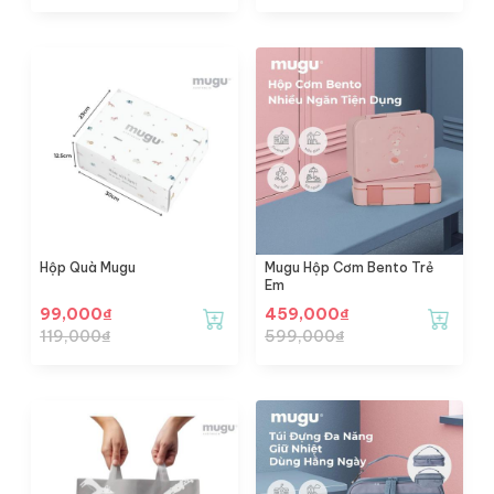
Hộp Quà Mugu
Mugu Hộp Cơm Bento Trẻ
Em
99,000
₫
459,000
₫
119,000
₫
599,000
₫