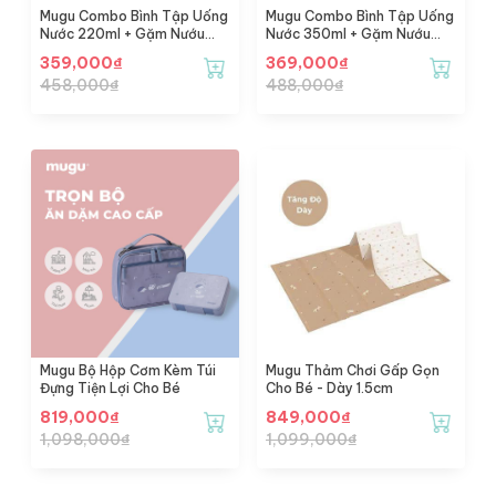
Mugu Combo Bình Tập Uống
Mugu Combo Bình Tập Uống
Nước 220ml + Gặm Nướu
Nước 350ml + Gặm Nướu
Silicone
Silicone
359,000
₫
369,000
₫
458,000
₫
488,000
₫
Mugu Bộ Hộp Cơm Kèm Túi
Mugu Thảm Chơi Gấp Gọn
Đựng Tiện Lợi Cho Bé
Cho Bé - Dày 1.5cm
819,000
₫
849,000
₫
1,098,000
₫
1,099,000
₫