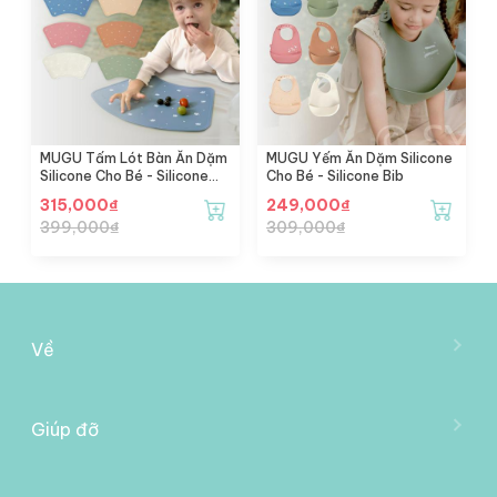
MUGU Tấm Lót Bàn Ăn Dặm
MUGU Yếm Ăn Dặm Silicone
Silicone Cho Bé - Silicone
Cho Bé - Silicone Bib
Placemat
315,000
₫
249,000
₫
399,000
₫
309,000
₫
Về
Về Mooimom
Trở Thành Đại Lý
Giúp đỡ
Liên Hệ Với Chúng Tôi