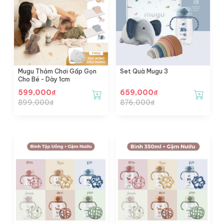
Mugu Thảm Chơi Gấp Gọn
Set Quà Mugu 3
Cho Bé - Dày 1cm
599,000
₫
659,000
₫
899,000
₫
876,000
₫