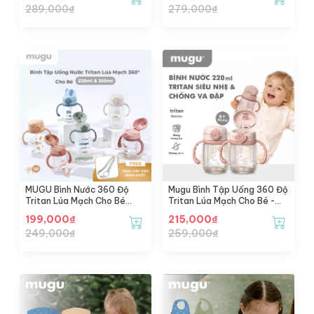
289,000
₫
279,000
₫
(350ml)
MUGU Bình Nước 360 Độ
Mugu Bình Tập Uống 360 Độ
Tritan Lúa Mạch Cho Bé
Tritan Lúa Mạch Cho Bé -
(220ml) - Wheat Straw
Thiết Kế Mới
199,000
₫
215,000
₫
Tritan Training Bottle
249,000
₫
259,000
₫
(220ml)