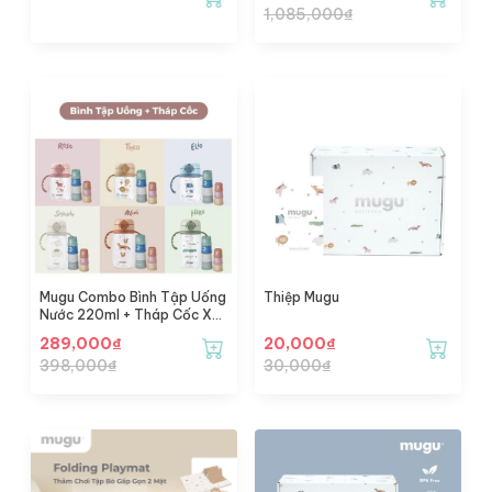
1,085,000
₫
Mugu Combo Bình Tập Uống
Thiệp Mugu
Nước 220ml + Tháp Cốc Xếp
Chồng
289,000
₫
20,000
₫
398,000
₫
30,000
₫