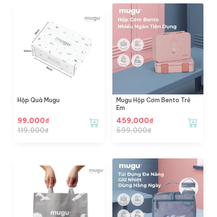
Hộp Quà Mugu
Mugu Hộp Cơm Bento Trẻ
Em
99,000
₫
459,000
₫
119,000
₫
599,000
₫