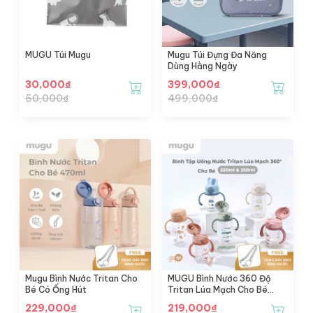
MUGU Túi Mugu
Mugu Túi Đựng Đa Năng
Dùng Hằng Ngày
30,000
₫
399,000
₫
50,000
₫
499,000
₫
Mugu Bình Nước Tritan Cho
MUGU Bình Nước 360 Độ
Bé Có Ống Hút
Tritan Lúa Mạch Cho Bé
(350ml) - Wheat Straw
229,000
₫
219,000
₫
Tritan Training Bottle