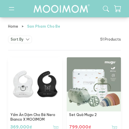
Home
>
San Pham Cho Be
san pham cho be
Sort By
51 Products
Yếm Ăn Dặm Cho Bé Nero
Set Quà Mugu 2
Bianco X MOOIMOM
369,000
₫
799,000
₫