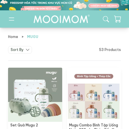
Home
>
MUGU
MUGU brand
Sort By
53 Products
Set Quà Mugu 2
Mugu Combo Bình Tập Uống