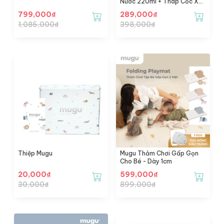
Nước 220ml + Tháp Cốc Xếp
Chồng
799,000
₫
289,000
₫
1,085,000
₫
398,000
₫
Thiệp Mugu
Mugu Thảm Chơi Gấp Gọn
Cho Bé - Dày 1cm
20,000
₫
599,000
₫
30,000
₫
899,000
₫