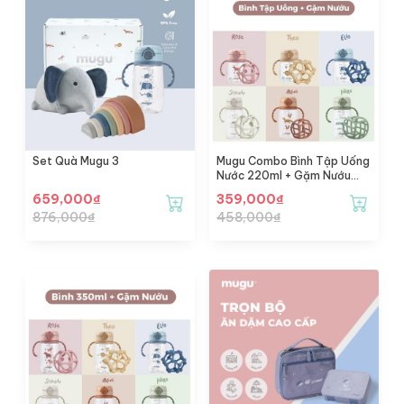
Set Quà Mugu 3
Mugu Combo Bình Tập Uống
Nước 220ml + Gặm Nướu
Silicone
659,000
₫
359,000
₫
876,000
₫
458,000
₫