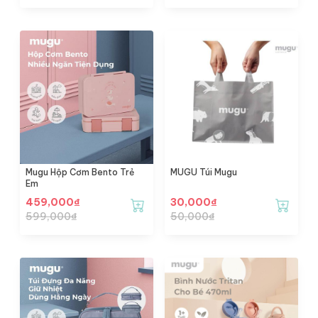
Mugu Hộp Cơm Bento Trẻ
MUGU Túi Mugu
Em
459,000
₫
30,000
₫
599,000
₫
50,000
₫