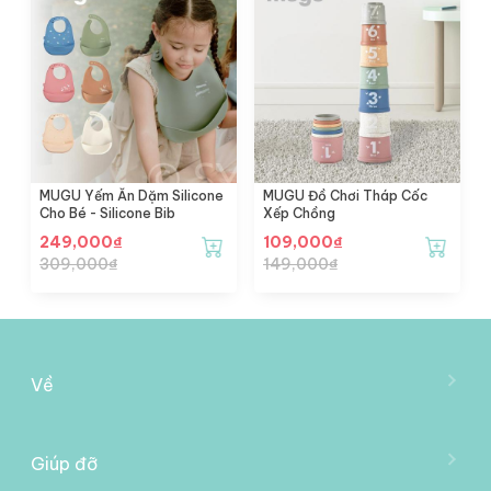
MUGU Yếm Ăn Dặm Silicone
MUGU Đồ Chơi Tháp Cốc
Cho Bé - Silicone Bib
Xếp Chồng
249,000
₫
109,000
₫
309,000
₫
149,000
₫
Về
Về Mooimom
Trở Thành Đại Lý
Giúp đỡ