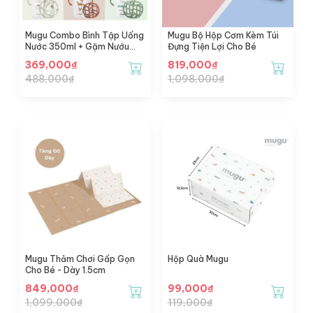
Mugu Combo Bình Tập Uống
Mugu Bộ Hộp Cơm Kèm Túi
Nước 350ml + Gặm Nướu
Đựng Tiện Lợi Cho Bé
Silicone
369,000
₫
819,000
₫
488,000
₫
1,098,000
₫
Mugu Thảm Chơi Gấp Gọn
Hộp Quà Mugu
Cho Bé - Dày 1.5cm
849,000
₫
99,000
₫
1,099,000
₫
119,000
₫