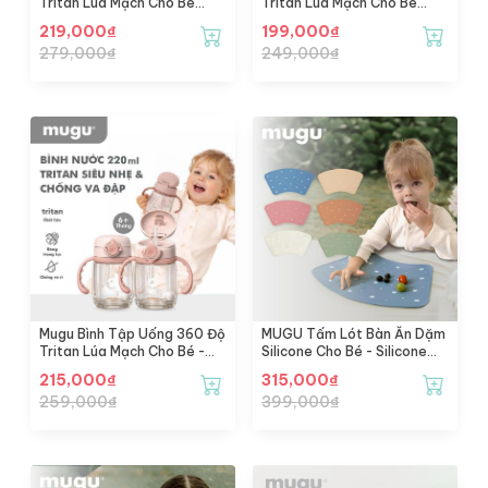
Tritan Lúa Mạch Cho Bé
Tritan Lúa Mạch Cho Bé
(350ml) - Wheat Straw
(220ml) - Wheat Straw
219,000
₫
199,000
₫
Tritan Training Bottle
Tritan Training Bottle
279,000
₫
249,000
₫
(350ml)
(220ml)
Mugu Bình Tập Uống 360 Độ
MUGU Tấm Lót Bàn Ăn Dặm
Tritan Lúa Mạch Cho Bé -
Silicone Cho Bé - Silicone
Thiết Kế Mới
Placemat
215,000
₫
315,000
₫
259,000
₫
399,000
₫