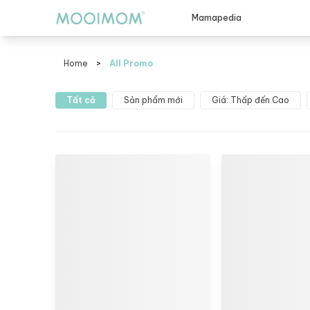
Mamapedia
Home
>
All Promo
all promo
Tất cả
Sản phẩm mới
Giá: Thấp đến Cao