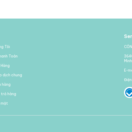
Ser
ng Tôi
CÔN
hanh Toán
364C
Minh
 Hàng
E-m
ao dịch chung
Điện
m hàng
 trả hàng
o mật