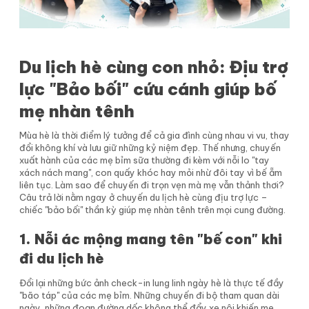
Du lịch hè cùng con nhỏ: Địu trợ
lực "Bảo bối" cứu cánh giúp bố
mẹ nhàn tênh
Mùa hè là thời điểm lý tưởng để cả gia đình cùng nhau vi vu, thay
đổi không khí và lưu giữ những kỷ niệm đẹp. Thế nhưng, chuyến
xuất hành của các mẹ bỉm sữa thường đi kèm với nỗi lo "tay
xách nách mang", con quấy khóc hay mỏi nhừ đôi tay vì bế ẵm
liên tục. Làm sao để chuyến đi trọn vẹn mà mẹ vẫn thảnh thơi?
Câu trả lời nằm ngay ở chuyến du lịch hè cùng địu trợ lực –
chiếc "bảo bối" thần kỳ giúp mẹ nhàn tênh trên mọi cung đường.
1. Nỗi ác mộng mang tên "bế con" khi
đi du lịch hè
Đổi lại những bức ảnh check-in lung linh ngày hè là thực tế đầy
"bão táp" của các mẹ bỉm. Những chuyến đi bộ tham quan dài
ngày, những đoạn đường dốc không thể đẩy xe nôi khiến mẹ