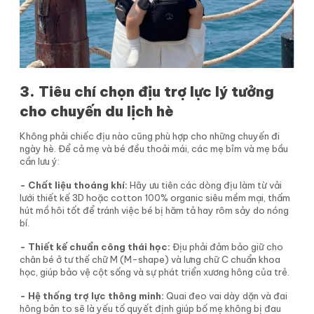
3. Tiêu chí chọn địu trợ lực lý tưởng
cho chuyến du lịch hè
Không phải chiếc địu nào cũng phù hợp cho những chuyến đi
ngày hè. Để cả mẹ và bé đều thoải mái, các mẹ bỉm và mẹ bầu
cần lưu ý:
- Chất liệu thoáng khí:
Hãy ưu tiên các dòng địu làm từ vải
lưới thiết kế 3D hoặc cotton 100% organic siêu mềm mại, thấm
hút mồ hôi tốt để tránh việc bé bị hăm tả hay rôm sảy do nóng
bí.
- Thiết kế chuẩn công thái học:
Địu phải đảm bảo giữ cho
chân bé ở tư thế chữ M (M-shape) và lưng chữ C chuẩn khoa
học, giúp bảo vệ cột sống và sự phát triển xương hông của trẻ.
- Hệ thống trợ lực thông minh:
Quai đeo vai dày dặn và đai
hông bản to sẽ là yếu tố quyết định giúp bố mẹ không bị đau