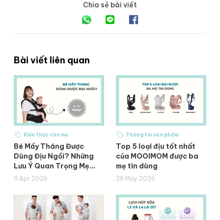
Chia sẻ bài viết
Bài viết liên quan
Kiến thức cho mẹ
Thông tin sản phẩm
Bé Mấy Tháng Được
Top 5 loại địu tốt nhất
Dùng Địu Ngồi? Những
của MOOIMOM được ba
Lưu Ý Quan Trọng Mẹ
mẹ tin dùng
Cần Biết
11 Apr 2026
28 May 2026