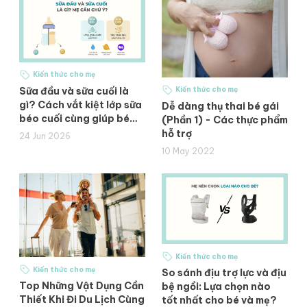
Kiến thức cho mẹ
Sữa đầu và sữa cuối là
Kiến thức cho mẹ
gì? Cách vắt kiệt lớp sữa
Dễ dàng thụ thai bé gái
béo cuối cùng giúp bé
(Phần 1) - Các thực phẩm
tăng cân
hỗ trợ
24 Jun 2026
10 May 2022
Kiến thức cho mẹ
Kiến thức cho mẹ
So sánh địu trợ lực và địu
Top Những Vật Dụng Cần
bệ ngồi: Lựa chọn nào
Thiết Khi Đi Du Lịch Cùng
tốt nhất cho bé và mẹ?