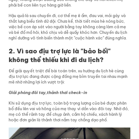
phải bế con liên tục hàng giờ liền.
Hậu quả là sau chuyến đi, cơ thể mẹ ê ẩm, đau vai, mỏi gáy và
thắt lưng biểu tình dữ dội. Chưa kể, thời tiết mùa hè nóng bức,
việc bế con áp sát vào người bằng tay không càng làm cả mẹ
và bé đổ mồ hôi, khó chịu và dễ quấy khóc hơn. Chuyến du lịch
nghỉ dưỡng vô tình biến thành một "cuộc hành xác" đúng nghĩa.
2. Vì sao địu trợ lực là "bảo bối"
không thể thiếu khi đi du lịch?
Để giải quyết triệt để bài toán trên, xu hướng du lịch hè cùng
địu trợ lực đang được cộng đồng mẹ bỉm truyền tai nhau mạnh
mẽ nhờ những lợi ích vượt trội:
Giải phóng đôi tay,thảnh thơi check-in
Khi sử dụng địu trợ lực, toàn bộ trọng lượng của bé được phân
bổ đều lên vai và hông của mẹ thay vì dồn vào đôi tay. Nhờ đó,
mẹ có thể rảnh tay để chụp ảnh, cầm hộ chiếu, xách hành lý
hoặc đơn giản là thảnh thơi nắm tay chồng dạo phố.