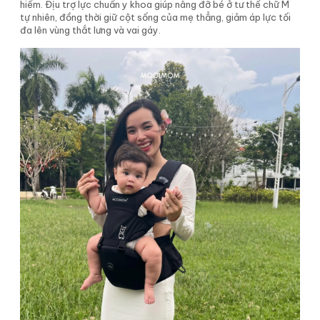
hiểm. Địu trợ lực chuẩn y khoa giúp nâng đỡ bé ở tư thế chữ M
tự nhiên, đồng thời giữ cột sống của mẹ thẳng, giảm áp lực tối
đa lên vùng thắt lưng và vai gáy.