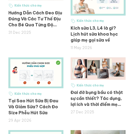
Kiến thức cho mẹ
Hướng Dẫn Cách Đeo Địu
Đúng Và Các Tư Thế Địu
Kiến thức cho mẹ
Cho Bé Qua Từng Độ
Kích sữa L3, L4 là gì?
Tuổi?
31 Dec 2025
Lịch hút sữa khoa học
giúp mẹ gọi sữa về
11 May 2026
Kiến thức cho mẹ
Đai đỡ bụng bầu có thật
Kiến thức cho mẹ
sự cần thiết? Tác dụng,
Tại Sao Hút Sữa Bị Đau
lợi ích và thời điểm mẹ
Và Giảm Sữa? Cách Đo
nên sử dụng
27 Dec 2025
Size Phễu Hút Sữa
29 Apr 2026