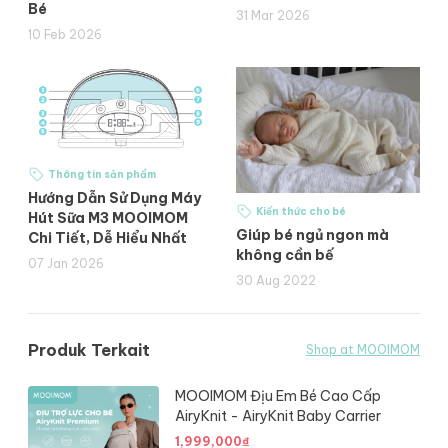
Bé
31 Mar 2026
10 Feb 2026
Thông tin sản phẩm
Hướng Dẫn Sử Dụng Máy
Kiến thức cho bé
Hút Sữa M3 MOOIMOM
Giúp bé ngủ ngon mà
Chi Tiết, Dễ Hiểu Nhất
không cần bế
07 Jan 2026
30 Aug 2022
Produk Terkait
Shop at MOOIMOM
MOOIMOM Địu Em Bé Cao Cấp
AiryKnit - AiryKnit Baby Carrier
1,999,000
₫