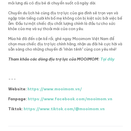
mỏi lưng dù có địu bé di chuyển suốt cả ngày dài.
Chuyến du lịch hè cùng địu trợ lực của gia đình sẽ trọn vẹn và
ngập tràn tiếng cười khi bố mẹ không còn bị kiệt sức bởi việc bế
ẵm. Đầu tư một chiếc địu chất lượng chính là đầu tư cho sức
khỏe của mẹ và sự thoải mái của con yêu.
Mùa hè đã đến cận kề rồi, ghé ngay Mooimom Việt Nam để
chọn mua chiếc địu trợ lực chính hãng, nhận ưu đãi hè cực hời và
sẵn sàng cho những chuyến đi "nhàn tênh" cùng con yêu nhé!
Tham khảo các dòng địu trợ lực của MOOIMOM:
Tại đây
---
Website:
https://www.mooimom.vn/
Fanpage:
https://www.facebook.com/mooimom.vn
Tiktok:
https://www.tiktok.com/@mooimom.vn