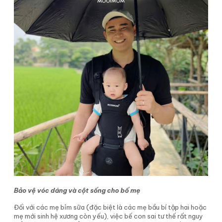
Bảo vệ vóc dáng và cột sống cho bố mẹ
Đối với các mẹ bỉm sữa (đặc biệt là các mẹ bầu bí tập hai hoặc
mẹ mới sinh hệ xương còn yếu), việc bế con sai tư thế rất nguy