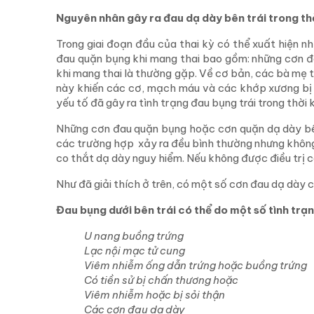
Nguyên nhân gây ra đau dạ dày bên trái trong th
Trong giai đoạn đầu của thai kỳ có thể xuất hiện n
đau quặn bụng khi mang thai bao gồm: những cơn đa
khi mang thai là thường gặp. Về cơ bản, các bà mẹ t
này khiến các cơ, mạch máu và các khớp xương bị 
yếu tố đã gây ra tình trạng đau bụng trái trong thời 
Những cơn đau quặn bụng hoặc cơn quặn dạ dày bên 
các trường hợp xảy ra đều bình thường nhưng khôn
co thắt dạ dày nguy hiểm. Nếu không được điều trị c
Như đã giải thích ở trên, có một số cơn đau dạ dày 
Đau bụng dưới bên trái có thể do một số tình trạ
U nang buồng trứng
Lạc nội mạc tử cung
Viêm nhiễm ống dẫn trứng hoặc buồng trứng
Có tiền sử bị chấn thương hoặc
Viêm nhiễm hoặc bị sỏi thận
Các cơn đau dạ dày