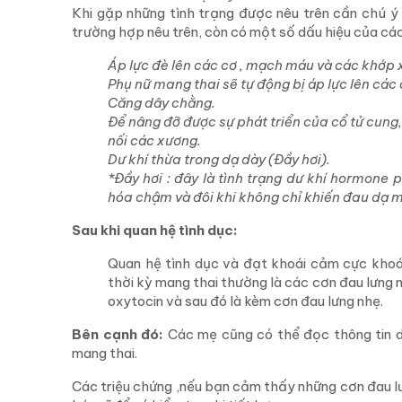
Khi gặp những tình trạng được nêu trên cần chú ý v
trường hợp nêu trên, còn có một số dấu hiệu của cá
Áp lực đè lên các cơ , mạch máu và các khớp 
Phụ nữ mang thai sẽ tự động bị áp lực lên cá
Căng dây chằng.
Để nâng đỡ được sự phát triển của cổ tử cung,
nối các xương.
Dư khí thừa trong dạ dày (Đầy hơi).
*Đầy hơi : đây là tình trạng dư khí hormone 
hóa chậm và đôi khi không chỉ khiến đau dạ m
Sau khi quan hệ tình dục:
Quan hệ tình dục và đạt khoái cảm cực khoái
thời kỳ mang thai thường là các cơn đau lưng 
oxytocin và sau đó là kèm cơn đau lưng nhẹ.
Bên cạnh đó:
Các mẹ cũng có thể đọc thông tin dư
mang thai.
Các triệu chứng ,nếu bạn cảm thấy những cơn đau lưn