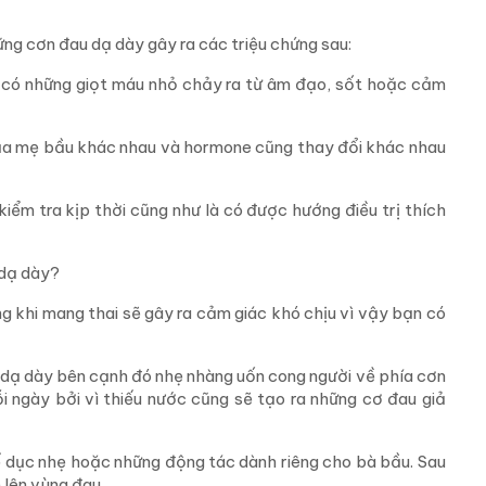
ng cơn đau dạ dày gây ra các triệu chứng sau:
ng, có những giọt máu nhỏ chảy ra từ âm đạo, sốt hoặc cảm
của mẹ bầu khác nhau và hormone cũng thay đổi khác nhau
iểm tra kịp thời cũng như là có được hướng điều trị thích
 dạ dày?
 khi mang thai sẽ gây ra cảm giác khó chịu vì vậy bạn có
u dạ dày bên cạnh đó nhẹ nhàng uốn cong người về phía cơn
 ngày bởi vì thiếu nước cũng sẽ tạo ra những cơ đau giả
ể dục nhẹ hoặc những động tác dành riêng cho bà bầu. Sau
lên vùng đau.