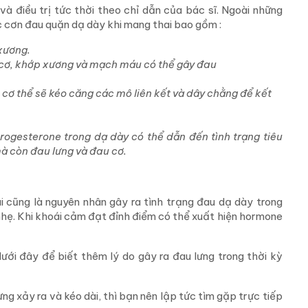
à điều trị tức thời theo chỉ dẫn của bác sĩ. Ngoài những
c cơn đau quặn dạ dày khi mang thai bao gồm :
xương.
c cơ, khớp xương và mạch máu có thể gây đau
 cơ thể sẽ kéo căng các mô liên kết và dây chằng để kết
progesterone trong dạ dày có thể dẫn đến tình trạng tiêu
à còn đau lưng và đau cơ.
 cũng là nguyên nhân gây ra tình trạng đau dạ dày trong
nhẹ. Khi khoái cảm đạt đỉnh điểm có thể xuất hiện hormone
ới đây để biết thêm lý do gây ra đau lưng trong thời kỳ
g xảy ra và kéo dài, thì bạn nên lập tức tìm gặp trực tiếp