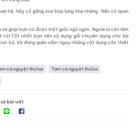
uan hệ, hãy cố gắng xoa bóp lưng nhẹ nhàng . Nếu có quan
u sẽ giúp bạn có được một giấc ngủ ngon, Ngoài ra còn làm
t rút.Tốt nhất bạn nên sử dụng gối chuyên dụng cho bà
o con bú. Và đừng quên sắm ngay những vật dụng cần thiết
am cá nguyệt thứ hai
Tam cá nguyệt thứ ba
 sẻ bài viết