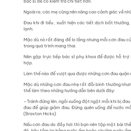
bác sĩ để có kiểm tra chi tiết hơn.
Ngoài ra, các mẹ cũng nên nâng cao cảnh giác về nhữ
Đau khi đi tiểu , xuất hiện các tiết dịch bất thườ
lạnh.
Mặc dù nó rất đáng để lo lắng nhưng mỗi cơn đau 
trong quá trình mang thai.
Nên gặp trực tiếp bác sĩ phụ khoa để được hỗ trợ k
hợp.
Làm thế nào để vượt qua được những cơn đau quặn
Mặc dù những cơn đau nhẹ rất đỗi bình thường nhưng
thể làm theo những hướng dẫn bên dưới đây:
–Tránh đứng lên, ngồi xuống đột ngột mỗi khi bị đa
đau để giúp giảm đau. Đừng quên uống để nước mỗi
(Braxton Hicks)
Nếu cơn đau do đầy hơi thì bạn nên tập một bài th
đó, hãy tắm lại bằng nước ấm hoặc chườm nước ấm 