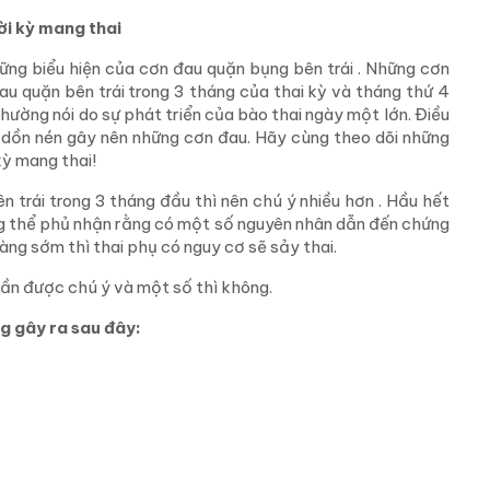
ời kỳ mang thai
hững biểu hiện của cơn đau quặn bụng bên trái . Những cơn
u quặn bên trái trong 3 tháng của thai kỳ và tháng thứ 4
hường nói do sự phát triển của bào thai ngày một lớn. Điều
dồn nén gây nên những cơn đau. Hãy cùng theo dõi những
kỳ mang thai!
trái trong 3 tháng đầu thì nên chú ý nhiều hơn . Hầu hết
g thể phủ nhận rằng có một số nguyên nhân dẫn đến chứng
àng sớm thì thai phụ có nguy cơ sẽ sảy thai.
cần được chú ý và một số thì không.
ng gây ra sau đây: